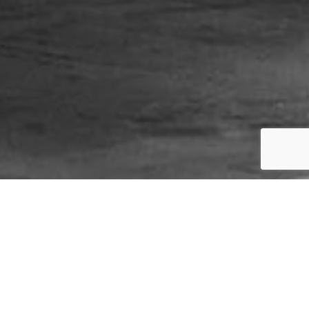
Staat de kookworkshop
die u voor ogen heeft er
niet bij?
Of heeft u zelf een goed idee? Staat er iets
bij wat u niet lekker lijkt, heeft u een allergie,